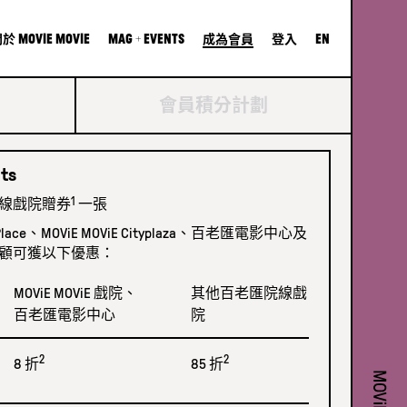
MOViE MOViE
Mag + Events
En
關於
成為會員
登入
會員積分計劃
ts
1
線戲院贈
券
一張
fic Place、MOViE MOViE Cityplaza、百老匯電影中心及
顧可獲以下優惠：
MOViE MOViE 戲院、
其他百老匯院線戲
百老匯電影中心
院
2
2
8
折
85
折