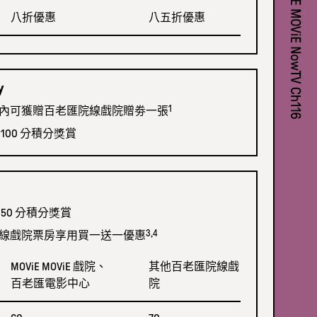
八折優惠
八五折優惠
y
1
內可獲贈百老匯院線戲院贈劵一
張
00 分積分獎賞
50 分積分獎賞
3,4
線戲院票房享用買一送一優
惠
MOViE MOViE 戲院、
其他百老匯院線戲
百老匯電影中心
院