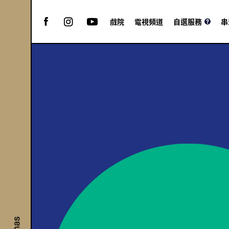
戲院
電視頻道
自選服務
串
11:00
13:25