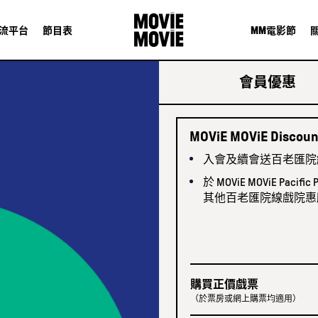
MM
流平台
節目表
電影節
會員優惠
MOViE MOViE Discoun
入會及續會送百老匯院
於 MOViE MOViE Paci
其他百老匯院線戲院惠
購買正價戲票
（於票房或網上購票均適用）