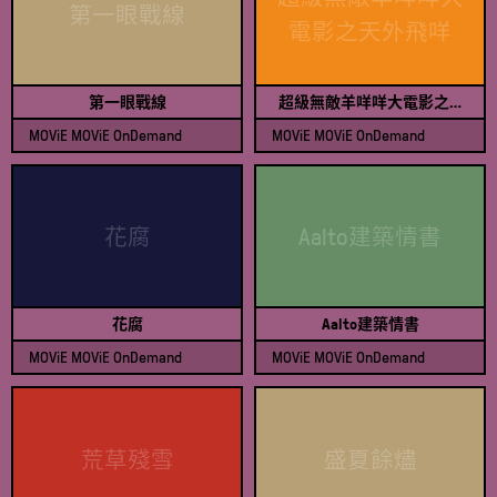
激動
第一眼戰線
電影之天外飛咩
家庭
第一眼戰線
超級無敵羊咩咩大電影之天外飛咩
奇幻
MOViE MOViE OnDemand
MOViE MOViE OnDemand
查看節目表
查看節目表
歷史
音樂
花腐
Aalto建築情書
音樂劇
花腐
Aalto建築情書
懸疑
MOViE MOViE OnDemand
MOViE MOViE OnDemand
查看節目表
查看節目表
愛情
科幻
荒草殘雪
盛夏餘燼