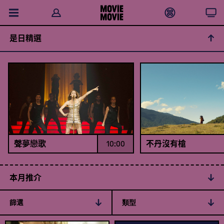
是日精選
聲夢戀歌
10:00
不丹沒有槍
本月推介
篩選
類型