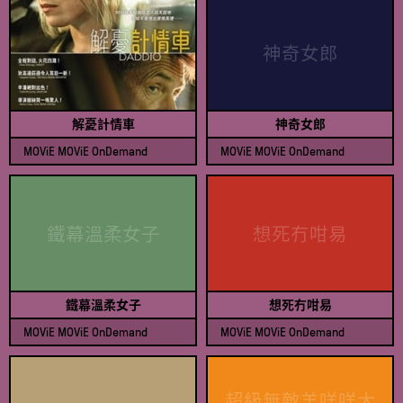
與戲院同步放映
動作
神奇女郎
自選服務
歷奇
精選推介
動畫
解憂計情車
神奇女郎
人物
MOViE MOViE OnDemand
MOViE MOViE OnDemand
查看節目表
查看節目表
寶萊塢
喜劇
鐵幕溫柔女子
想死冇咁易
犯罪
鐵幕溫柔女子
想死冇咁易
紀錄片
MOViE MOViE OnDemand
MOViE MOViE OnDemand
查看節目表
查看節目表
劇情
超級無敵羊咩咩大